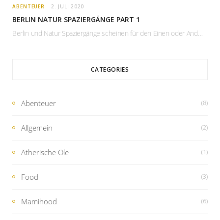
ABENTEUER
2. JULI 2020
BERLIN NATUR SPAZIERGÄNGE PART 1
Berlin und Natur Spaziergänge scheinen für den Einen oder Anderen auf den ersten Blick sehr…
CATEGORIES
Abenteuer
(8)
Allgemein
(2)
Ätherische Öle
(1)
Food
(3)
Mamihood
(6)