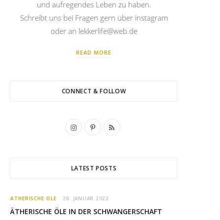
und aufregendes Leben zu haben.
Schreibt uns bei Fragen gern über instagram
oder an lekkerlife@web.de
READ MORE
CONNECT & FOLLOW
I
P
R
n
i
S
s
n
S
LATEST POSTS
t
t
a
e
ÄTHERISCHE ÖLE
28. JANUAR 2022
g
r
ÄTHERISCHE ÖLE IN DER SCHWANGERSCHAFT