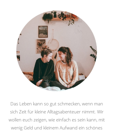
Das Leben kann so gut schmecken, wenn man
sich Zeit für kleine Alltagsabenteuer nimmt. Wir
wollen euch zeigen, wie einfach es sein kann, mit
wenig Geld und kleinem Aufwand ein schönes