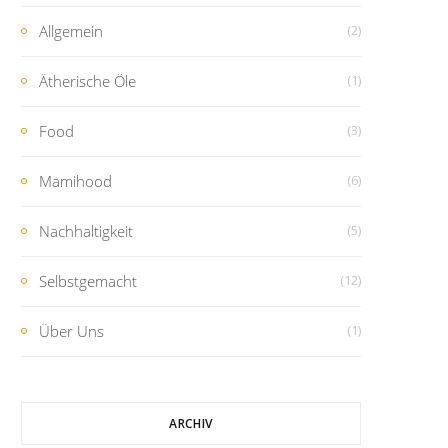
Allgemein
(2)
Ätherische Öle
(1)
Food
(3)
Mamihood
(6)
Nachhaltigkeit
(5)
Selbstgemacht
(12)
Über Uns
(1)
ARCHIV