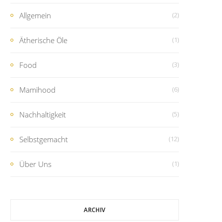
Allgemein
(2)
Ätherische Öle
(1)
Food
(3)
Mamihood
(6)
Nachhaltigkeit
(5)
Selbstgemacht
(12)
Über Uns
(1)
ARCHIV