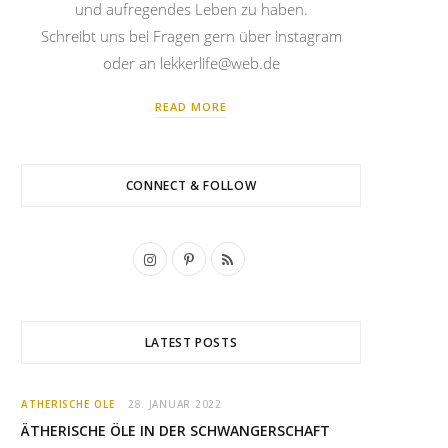
und aufregendes Leben zu haben.
Schreibt uns bei Fragen gern über instagram
oder an lekkerlife@web.de
READ MORE
CONNECT & FOLLOW
I
P
R
n
i
S
s
n
S
LATEST POSTS
t
t
a
e
ÄTHERISCHE ÖLE
28. JANUAR 2022
g
r
ÄTHERISCHE ÖLE IN DER SCHWANGERSCHAFT