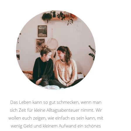
Das Leben kann so gut schmecken, wenn man
sich Zeit für kleine Alltagsabenteuer nimmt. Wir
wollen euch zeigen, wie einfach es sein kann, mit
wenig Geld und kleinem Aufwand ein schönes