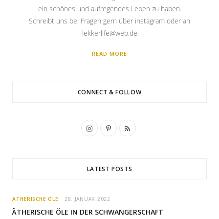
ein schönes und aufregendes Leben zu haben.
Schreibt uns bei Fragen gern über instagram oder an
lekkerlife@web.de
READ MORE
CONNECT & FOLLOW
I
P
R
n
i
S
s
n
S
LATEST POSTS
t
t
a
e
ÄTHERISCHE ÖLE
28. JANUAR 2022
g
r
ÄTHERISCHE ÖLE IN DER SCHWANGERSCHAFT