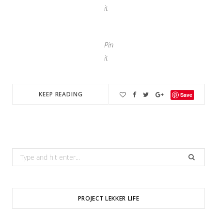
it
Pin
it
KEEP READING
Save
Search
for:
PROJECT LEKKER LIFE