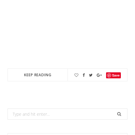
KEEP READING
Save
Search
for: