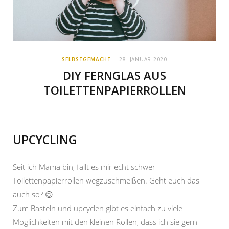
SELBSTGEMACHT
28. JANUAR 2020
DIY FERNGLAS AUS
TOILETTENPAPIERROLLEN
UPCYCLING
Seit ich Mama bin, fällt es mir echt schwer
Toilettenpapierrollen wegzuschmeißen. Geht euch das
auch so? 😉
Zum Basteln und upcyclen gibt es einfach zu viele
Möglichkeiten mit den kleinen Rollen, dass ich sie gern