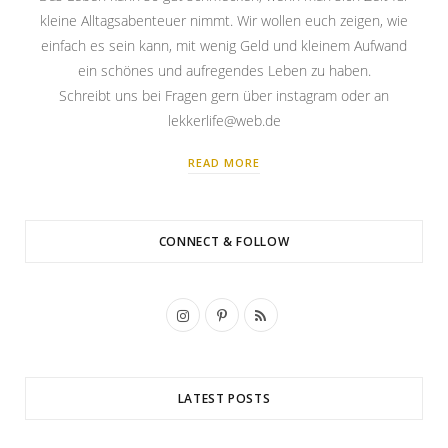
kleine Alltagsabenteuer nimmt. Wir wollen euch zeigen, wie
einfach es sein kann, mit wenig Geld und kleinem Aufwand
ein schönes und aufregendes Leben zu haben.
Schreibt uns bei Fragen gern über instagram oder an
lekkerlife@web.de
READ MORE
CONNECT & FOLLOW
I
P
R
n
i
S
s
n
S
LATEST POSTS
t
t