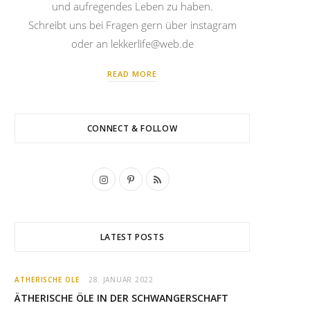
und aufregendes Leben zu haben.
Schreibt uns bei Fragen gern über instagram
oder an lekkerlife@web.de
READ MORE
CONNECT & FOLLOW
I
P
R
n
i
S
s
n
S
LATEST POSTS
t
t
a
e
ÄTHERISCHE ÖLE
28. JANUAR 2022
g
r
ÄTHERISCHE ÖLE IN DER SCHWANGERSCHAFT