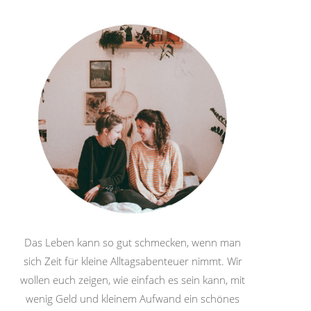
Das Leben kann so gut schmecken, wenn man
sich Zeit für kleine Alltagsabenteuer nimmt. Wir
wollen euch zeigen, wie einfach es sein kann, mit
wenig Geld und kleinem Aufwand ein schönes