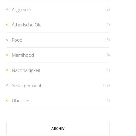
Allgemein
(2)
Ätherische Öle
(1)
Food
(3)
Mamihood
(6)
Nachhaltigkeit
(5)
Selbstgemacht
(12)
Über Uns
(1)
ARCHIV