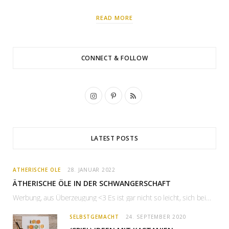
READ MORE
CONNECT & FOLLOW
I
P
R
n
i
S
s
n
S
LATEST POSTS
t
t
a
e
ÄTHERISCHE ÖLE
28. JANUAR 2022
g
r
ÄTHERISCHE ÖLE IN DER SCHWANGERSCHAFT
Werbung, aus Überzeugung <3 Es ist gar nicht so leicht, sich bei den typischen Wehwechen…
r
e
a
s
SELBSTGEMACHT
24. SEPTEMBER 2020