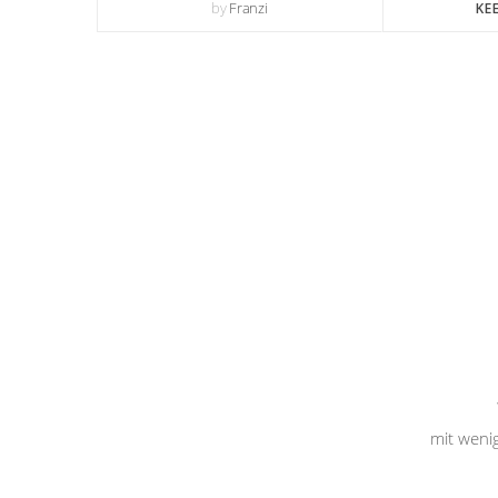
by
Franzi
KE
mit weni