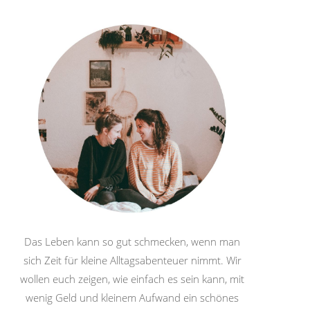
Das Leben kann so gut schmecken, wenn man
sich Zeit für kleine Alltagsabenteuer nimmt. Wir
wollen euch zeigen, wie einfach es sein kann, mit
wenig Geld und kleinem Aufwand ein schönes