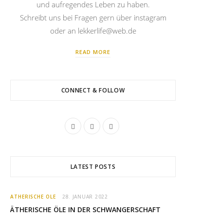
und aufregendes Leben zu haben.
Schreibt uns bei Fragen gern über instagram
oder an lekkerlife@web.de
READ MORE
CONNECT & FOLLOW
I
P
R
n
i
S
s
n
S
LATEST POSTS
t
t
a
e
ÄTHERISCHE ÖLE
28. JANUAR 2022
g
r
ÄTHERISCHE ÖLE IN DER SCHWANGERSCHAFT