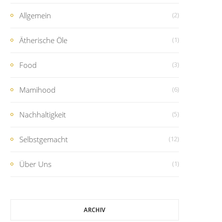
Allgemein
(2)
Ätherische Öle
(1)
Food
(3)
Mamihood
(6)
Nachhaltigkeit
(5)
Selbstgemacht
(12)
Über Uns
(1)
ARCHIV